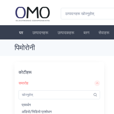
घर
उत्पादनहरू
उत्पादकहरू
ब्लग
सेवाहरू
पिमोरोनी
कोटीहरू
समारोह
प्रवर्धन
अडियो/भिडियो प्रशोधन