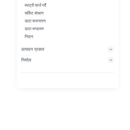
ब्याट्री चार्ज गर्दै
सर्किट संरक्षण
डाटा रूपान्तरण
डाटा भण्डारण
निदान
प्रदर्शन प्रणालीहरू
उत्पादन प्रकार
इम्बेडेड प्रशोधन
निर्माता
ऊर्जा सङ्कलन
ऊर्जा भण्डारण
Eval/Dev उपकरण
फिल्टर गर्दै
सामान्य उद्देश्य
मानव इन्टरफेस
इमेजिङ
औद्योगिक नियन्त्रण
आपसमा जडान गर्नुहोस्