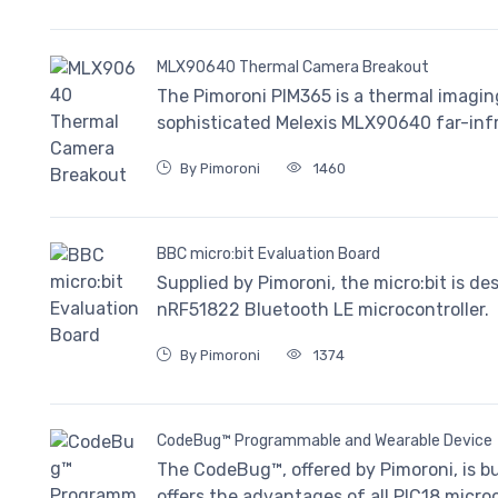
MLX90640 Thermal Camera Breakout
The Pimoroni PIM365 is a thermal imagin
sophisticated Melexis MLX90640 far-inf
By Pimoroni
1460
BBC micro:bit Evaluation Board
Supplied by Pimoroni, the micro:bit is 
nRF51822 Bluetooth LE microcontroller.
By Pimoroni
1374
CodeBug™ Programmable and Wearable Device
The CodeBug™, offered by Pimoroni, is b
offers the advantages of all PIC18 microc