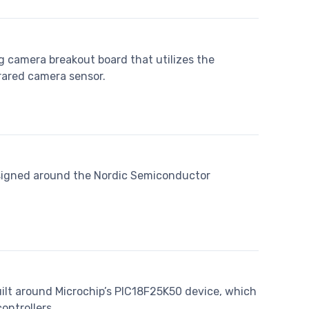
g camera breakout board that utilizes the
rared camera sensor.
designed around the Nordic Semiconductor
uilt around Microchip’s PIC18F25K50 device, which
ontrollers.