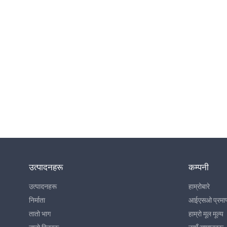
ताररहित संचार
उत्पादनहरू
कम्पनी
उत्पादनहरू
हाम्रोबारे
निर्माता
आईएसओ प्रमा
तातो भाग
हाम्रो मूल मूल्य