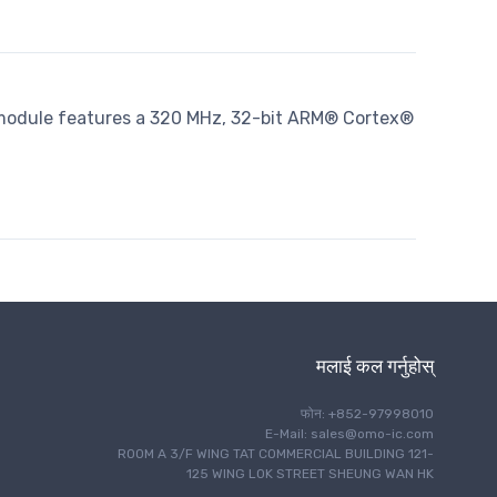
module features a 320 MHz, 32-bit ARM® Cortex®
मलाई कल गर्नुहोस्
फोन: +852-97998010
E-Mail: sales@omo-ic.com
ROOM A 3/F WING TAT COMMERCIAL BUILDING 121-
125 WING LOK STREET SHEUNG WAN HK