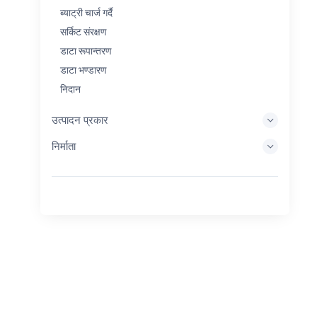
ब्याट्री चार्ज गर्दै
सर्किट संरक्षण
डाटा रूपान्तरण
डाटा भण्डारण
निदान
प्रदर्शन प्रणालीहरू
उत्पादन प्रकार
इम्बेडेड प्रशोधन
निर्माता
ऊर्जा सङ्कलन
ऊर्जा भण्डारण
Eval/Dev उपकरण
फिल्टर गर्दै
सामान्य उद्देश्य
मानव इन्टरफेस
इमेजिङ
औद्योगिक नियन्त्रण
आपसमा जडान गर्नुहोस्