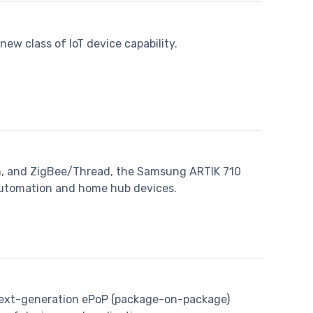
ew class of IoT device capability.
th, and ZigBee/Thread, the Samsung ARTIK 710
automation and home hub devices.
ext-generation ePoP (package-on-package)