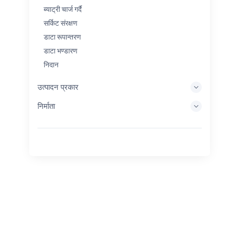
ब्याट्री चार्ज गर्दै
सर्किट संरक्षण
डाटा रूपान्तरण
डाटा भण्डारण
निदान
प्रदर्शन प्रणालीहरू
उत्पादन प्रकार
इम्बेडेड प्रशोधन
निर्माता
ऊर्जा सङ्कलन
ऊर्जा भण्डारण
Eval/Dev उपकरण
फिल्टर गर्दै
सामान्य उद्देश्य
मानव इन्टरफेस
इमेजिङ
औद्योगिक नियन्त्रण
आपसमा जडान गर्नुहोस्