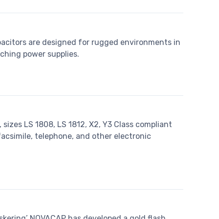
pacitors are designed for rugged environments in
ching power supplies.
sizes LS 1808, LS 1812, X2, Y3 Class compliant
facsimile, telephone, and other electronic
hiskering’ NOVACAP has developed a gold flash