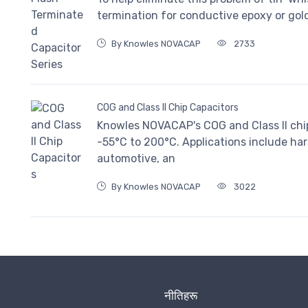
termination for conductive epoxy or go
By Knowles NOVACAP
2733
COG and Class II Chip Capacitors
Knowles NOVACAP's COG and Class II chi
-55°C to 200°C. Applications include har
automotive, an
By Knowles NOVACAP
3022
नीतिहरू