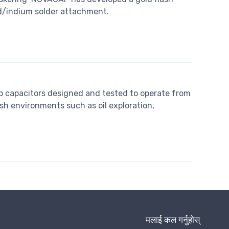
ld/indium solder attachment.
p capacitors designed and tested to operate from
sh environments such as oil exploration,
मलाई कल गर्नुहोस्