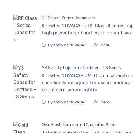
RF Class II Series Capacitors
Knowles NOVACAP's RF Class II series ca
high power broadband coupling and swit
By Knowles NOVACAP
2688
Y3 Safety Capacitor Certified - LS Series
Knowles NOVACAP's MLC chip capacitors, 
specifically designed for use in modem, 
equipment where lightni
By Knowles NOVACAP
2462
Gold Flash Terminated Capacitor Series
To help eliminate this problem of tin ‘w