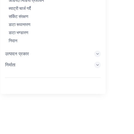
अडियो/भिडियो प्रशोधन
ब्याट्री चार्ज गर्दै
सर्किट संरक्षण
डाटा रूपान्तरण
डाटा भण्डारण
निदान
प्रदर्शन प्रणालीहरू
उत्पादन प्रकार
इम्बेडेड प्रशोधन
निर्माता
ऊर्जा सङ्कलन
ऊर्जा भण्डारण
Eval/Dev उपकरण
फिल्टर गर्दै
सामान्य उद्देश्य
मानव इन्टरफेस
इमेजिङ
औद्योगिक नियन्त्रण
आपसमा जडान गर्नुहोस्