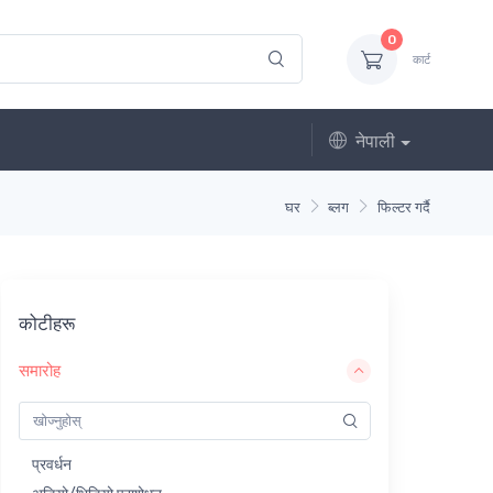
0
कार्ट
नेपाली
घर
ब्लग
फिल्टर गर्दै
कोटीहरू
समारोह
प्रवर्धन