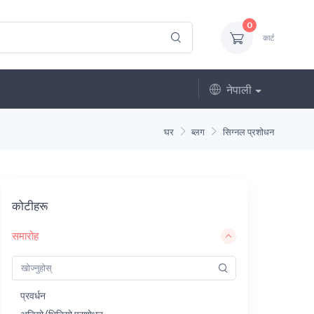
0
कार्ट
नेपाली
घर
ब्लग
सिग्नल प्रशोधन
कोटीहरू
समारोह
प्रवर्धन