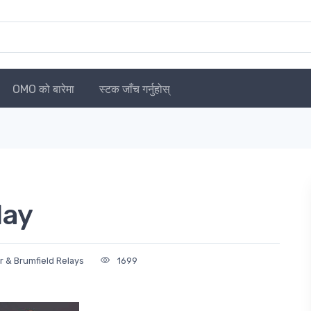
OMO को बारेमा
स्टक जाँच गर्नुहोस्
lay
r & Brumfield Relays
1699