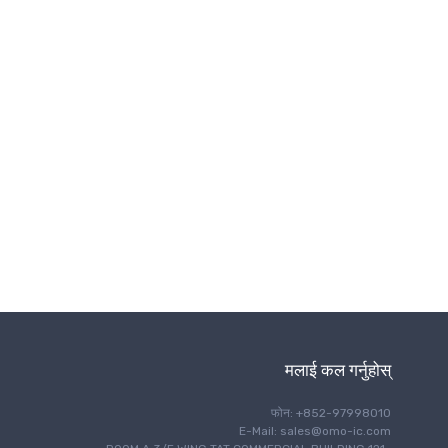
इन्टरफेस
चीजहरूको IoT इन्टरनेट
प्रकाश
मोटर नियन्त्रण
नेभिगेसन
अप्टिकल संचार
शक्ति व्यवस्थापन
प्रोग्रामिङ
आरएफ/ईएमआई शिल्डिङ
सुरक्षा
सुरक्षा
सेन्सिङ
सिग्नल प्रशोधन
एकल बोर्ड कम्प्युटर
मलाई कल गर्नुहोस्
थर्मल व्यवस्थापन
फोन: +852-97998010
समय र घडी व्यवस्थापन
E-Mail: sales@omo-ic.com
तार संचार