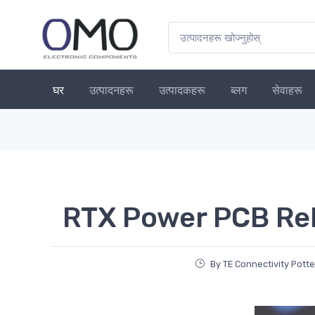
घर
उत्पादनहरू
उत्पादकहरू
ब्लग
सेवाहरू
RTX Power PCB Re
By TE Connectivity Potte