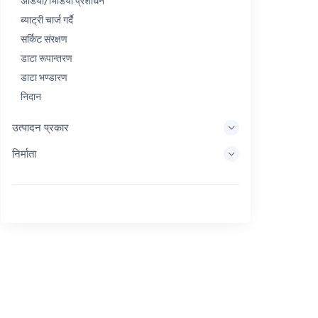
अडियो/भिडियो प्रशोधन
ब्याट्री चार्ज गर्दै
सर्किट संरक्षण
डाटा रूपान्तरण
डाटा भण्डारण
निदान
प्रदर्शन प्रणालीहरू
उत्पादन प्रकार
इम्बेडेड प्रशोधन
निर्माता
ऊर्जा सङ्कलन
ऊर्जा भण्डारण
Eval/Dev उपकरण
फिल्टर गर्दै
सामान्य उद्देश्य
मानव इन्टरफेस
इमेजिङ
औद्योगिक नियन्त्रण
आपसमा जडान गर्नुहोस्