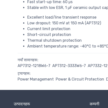
Fast start-up time: 60 μs
Stable with low ESR, 1 μF ceramic output ca
Excellent load/line transient response
Low dropout: 150 mV at 150 mA (AP7312)
Current limit protection
Short-circuit protection
Thermal shutdown protection
Ambient temperature range: -40°C to +85°
नयाँ सामानहरू:
AP7312-1218W6-7
AP7312-3333W6-7
AP7332-12
ट्यागहरू:
Power Management
Power & Circuit Protection
D
उत्पादनहरू
कम्पनी