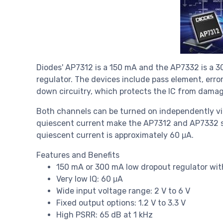
Diodes' AP7312 is a 150 mA and the AP7332 is a 30
regulator. The devices include pass element, error
down circuitry, which protects the IC from damage
Both channels can be turned on independently via
quiescent current make the AP7312 and AP7332 sui
quiescent current is approximately 60 μA.
Features and Benefits
150 mA or 300 mA low dropout regulator wit
Very low IQ: 60 μA
Wide input voltage range: 2 V to 6 V
Fixed output options: 1.2 V to 3.3 V
High PSRR: 65 dB at 1 kHz