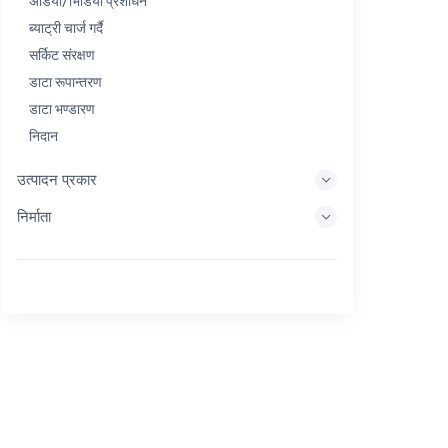
अडियो/भिडियो प्रशोधन
ब्याट्री चार्ज गर्दै
सर्किट संरक्षण
डाटा रूपान्तरण
डाटा भण्डारण
निदान
प्रदर्शन प्रणालीहरू
उत्पादन प्रकार
इम्बेडेड प्रशोधन
निर्माता
ऊर्जा सङ्कलन
ऊर्जा भण्डारण
Eval/Dev उपकरण
फिल्टर गर्दै
सामान्य उद्देश्य
मानव इन्टरफेस
इमेजिङ
औद्योगिक नियन्त्रण
आपसमा जडान गर्नुहोस्