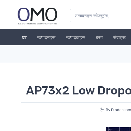
घर
उत्पादनहरू
उत्पादकहरू
ब्लग
सेवाहरू
AP73x2 Low Dropou
By Diodes Inc