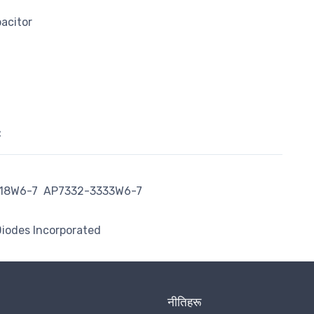
pacitor
C
18W6-7
AP7332-3333W6-7
iodes Incorporated
नीतिहरू