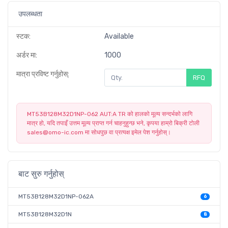
उपलब्धता
स्टक:
Available
अर्डर मा:
1000
मात्रा प्रविष्ट गर्नुहोस्:
RFQ
MT53B128M32D1NP-062 AUT:A TR को हालको मूल्य सन्दर्भको लागि
मात्र हो, यदि तपाइँ उत्तम मूल्य प्राप्त गर्न चाहनुहुन्छ भने, कृपया हाम्रो बिक्री टोली
sales@omo-ic.com मा सोधपुछ वा प्रत्यक्ष इमेल पेश गर्नुहोस्।
बाट सुरु गर्नुहोस्
MT53B128M32D1NP-062A
6
MT53B128M32D1N
8