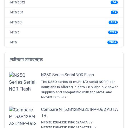
MT53B12
24
MT53B1
62
MT53B
389
MT53
1222
MT5
2852
नवीनतम उत्पादनहरू
N25Q Series Serial NOR Flash
The N25Q series of multi-I/O serial NOR Flash
solutions is offered in both 1.8 V and 3 V power
supplies and compatible with the M25P and
M25PX families.
Compare MT53B128M32D1NP-062 AUT:A
TR
MT53B128M32D1NP062AATA vs
MT53B128M32D1NP062AATATR vs