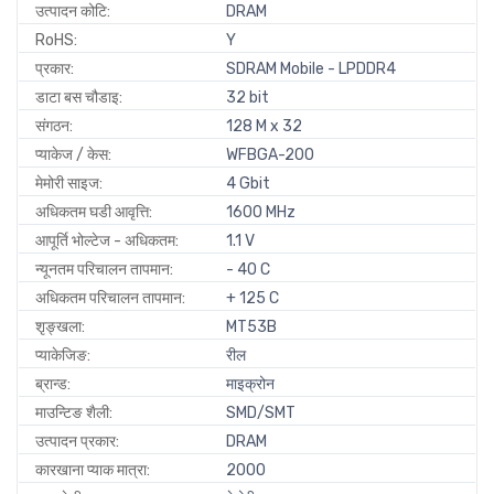
उत्पादन कोटि:
DRAM
RoHS:
Y
प्रकार:
SDRAM Mobile - LPDDR4
डाटा बस चौडाइ:
32 bit
संगठन:
128 M x 32
प्याकेज / केस:
WFBGA-200
मेमोरी साइज:
4 Gbit
अधिकतम घडी आवृत्ति:
1600 MHz
आपूर्ति भोल्टेज - अधिकतम:
1.1 V
न्यूनतम परिचालन तापमान:
- 40 C
अधिकतम परिचालन तापमान:
+ 125 C
शृङ्खला:
MT53B
प्याकेजिङ:
रील
ब्रान्ड:
माइक्रोन
माउन्टिङ शैली:
SMD/SMT
उत्पादन प्रकार:
DRAM
कारखाना प्याक मात्रा:
2000