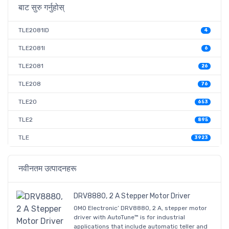
बाट सुरु गर्नुहोस्
TLE2081ID
4
TLE2081I
6
TLE2081
26
TLE208
76
TLE20
653
TLE2
895
TLE
3923
नवीनतम उत्पादनहरू
DRV8880, 2 A Stepper Motor Driver
OMO Electronic’ DRV8880, 2 A, stepper motor
driver with AutoTune™ is for industrial
applications that include automatic teller and