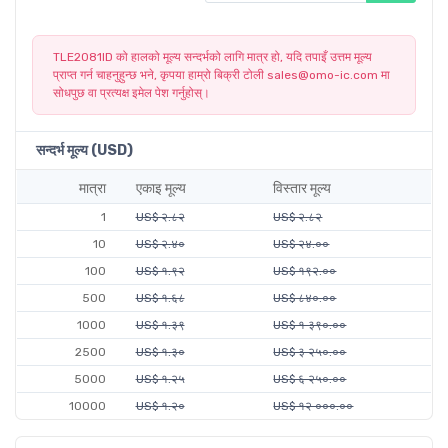
TLE2081ID को हालको मूल्य सन्दर्भको लागि मात्र हो, यदि तपाइँ उत्तम मूल्य
प्राप्त गर्न चाहनुहुन्छ भने, कृपया हाम्रो बिक्री टोली sales@omo-ic.com मा
सोधपुछ वा प्रत्यक्ष इमेल पेश गर्नुहोस्।
सन्दर्भ मूल्य (USD)
मात्रा
एकाइ मूल्य
विस्तार मूल्य
1
US$ २.८२
US$ २.८२
10
US$ २.४०
US$ २४.००
100
US$ १.९२
US$ १९२.००
500
US$ १.६८
US$ ८४०.००
1000
US$ १.३९
US$ १ ३९०.००
2500
US$ १.३०
US$ ३ २५०.००
5000
US$ १.२५
US$ ६ २५०.००
10000
US$ १.२०
US$ १२ ०००.००