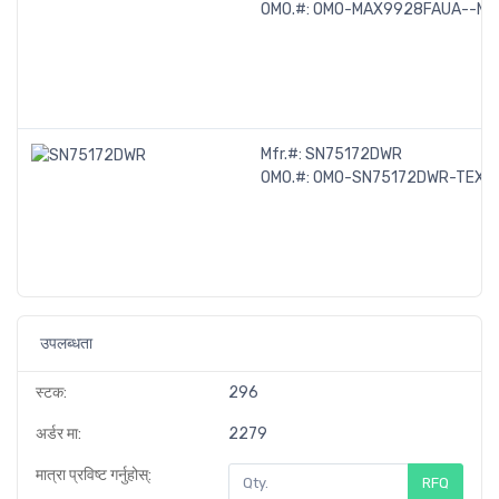
OMO.#:
OMO-MAX9928FAUA--MA
Mfr.#:
SN75172DWR
OMO.#:
OMO-SN75172DWR-TEXA
उपलब्धता
स्टक:
296
अर्डर मा:
2279
मात्रा प्रविष्ट गर्नुहोस्:
RFQ