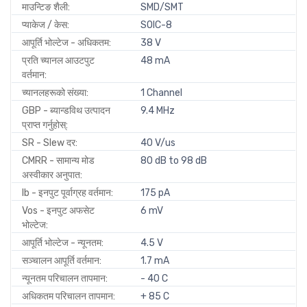
माउन्टिङ शैली:
SMD/SMT
प्याकेज / केस:
SOIC-8
आपूर्ति भोल्टेज - अधिकतम:
38 V
प्रति च्यानल आउटपुट
48 mA
वर्तमान:
च्यानलहरूको संख्या:
1 Channel
GBP - ब्यान्डविथ उत्पादन
9.4 MHz
प्राप्त गर्नुहोस्:
SR - Slew दर:
40 V/us
CMRR - सामान्य मोड
80 dB to 98 dB
अस्वीकार अनुपात:
Ib - इनपुट पूर्वाग्रह वर्तमान:
175 pA
Vos - इनपुट अफसेट
6 mV
भोल्टेज:
आपूर्ति भोल्टेज - न्यूनतम:
4.5 V
सञ्चालन आपूर्ति वर्तमान:
1.7 mA
न्यूनतम परिचालन तापमान:
- 40 C
अधिकतम परिचालन तापमान:
+ 85 C