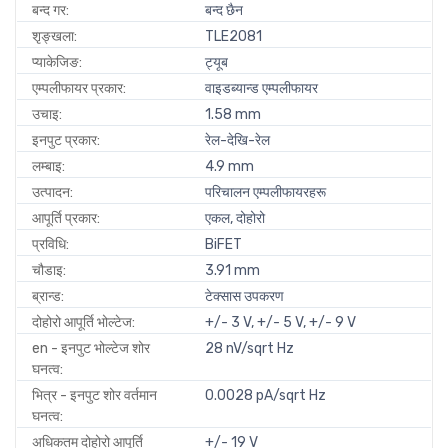
बन्द गर:
बन्द छैन
शृङ्खला:
TLE2081
प्याकेजिङ:
ट्यूब
एम्पलीफायर प्रकार:
वाइडब्यान्ड एम्पलीफायर
उचाइ:
1.58 mm
इनपुट प्रकार:
रेल-देखि-रेल
लम्बाइ:
4.9 mm
उत्पादन:
परिचालन एम्पलीफायरहरू
आपूर्ति प्रकार:
एकल, दोहोरो
प्रविधि:
BiFET
चौडाइ:
3.91 mm
ब्रान्ड:
टेक्सास उपकरण
दोहोरो आपूर्ति भोल्टेज:
+/- 3 V, +/- 5 V, +/- 9 V
en - इनपुट भोल्टेज शोर
28 nV/sqrt Hz
घनत्व:
भित्र - इनपुट शोर वर्तमान
0.0028 pA/sqrt Hz
घनत्व:
अधिकतम दोहोरो आपूर्ति
+/- 19 V