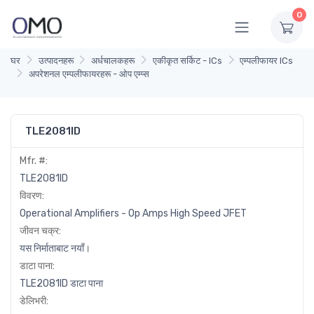
0
घर
उत्पादनहरू
अर्धचालकहरू
एकीकृत सर्किट - ICs
एम्पलीफायर ICs
अपरेशनल एम्पलीफायरहरू - ओप एम्प्स
TLE2081ID
Mfr. #:
TLE2081ID
विवरण:
Operational Amplifiers - Op Amps High Speed JFET
जीवन चक्र:
यस निर्माताबाट नयाँ।
डाटा पाना:
TLE2081ID डाटा पाना
डेलिभरी: