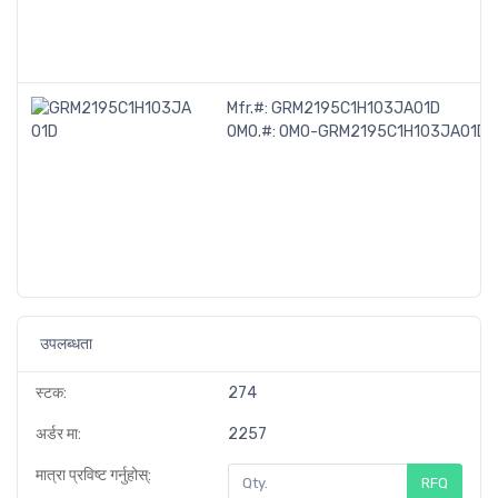
Mfr.#:
GRM2195C1H103JA01D
OMO.#:
OMO-GRM2195C1H103JA01D
उपलब्धता
स्टक:
274
अर्डर मा:
2257
मात्रा प्रविष्ट गर्नुहोस्:
RFQ