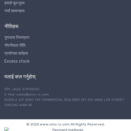
हाम्रो मूल मूल्य
नयाँ सामानहरू
नीतिहरू
गुणस्तर नियन्त्रण
गोपनीयता नीति
प्रयोगका सर्तहरू
Excess stock
मलाई कल गर्नुहोस्
फोन: +852-97998010
E-Mail: sales@omo-ic.com
ROOM A 3/F WING TAT COMMERCIAL BUILDING 121-125 WING LOK STREET
SHEUNG WAN HK
© 2026 www.omo-ic.com All Rights Reserved;