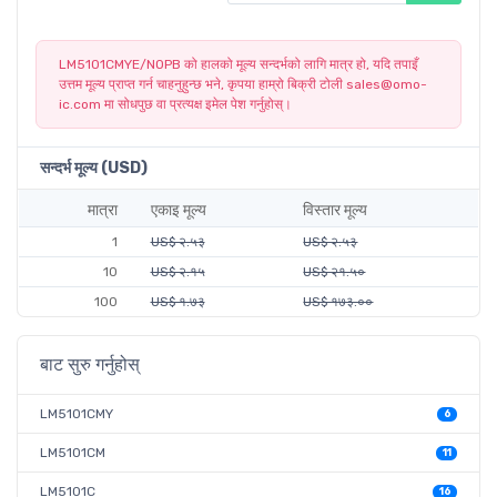
LM5101CMYE/NOPB को हालको मूल्य सन्दर्भको लागि मात्र हो, यदि तपाइँ
उत्तम मूल्य प्राप्त गर्न चाहनुहुन्छ भने, कृपया हाम्रो बिक्री टोली sales@omo-
ic.com मा सोधपुछ वा प्रत्यक्ष इमेल पेश गर्नुहोस्।
सन्दर्भ मूल्य (USD)
मात्रा
एकाइ मूल्य
विस्तार मूल्य
1
US$ २.५३
US$ २.५३
10
US$ २.१५
US$ २१.५०
100
US$ १.७३
US$ १७३.००
बाट सुरु गर्नुहोस्
LM5101CMY
6
LM5101CM
11
LM5101C
16