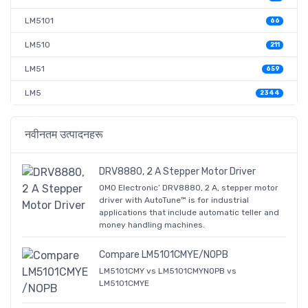
LM5101
66
LM510
211
LM51
659
LM5
2344
नवीनतम उत्पादनहरू
DRV8880, 2 A Stepper Motor Driver
OMO Electronic’ DRV8880, 2 A, stepper motor
driver with AutoTune™ is for industrial
applications that include automatic teller and
money handling machines.
Compare LM5101CMYE/NOPB
LM5101CMY vs LM5101CMYNOPB vs
LM5101CMYE