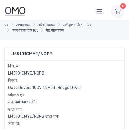
0
घर
उत्पादनहरू
अर्धचालकहरू
एकीकृत सर्किट - ICs
पावर व्यवस्थापन ICs
गेट चालकहरू
LM5101CMYE/NOPB
Mfr. #:
LM5101CMYE/NOPB
विवरण:
Gate Drivers 100V 1A Half-Bridge Driver
जीवन चक्र:
यस निर्माताबाट नयाँ।
डाटा पाना:
LM5101CMYE/NOPB डाटा पाना
डेलिभरी: