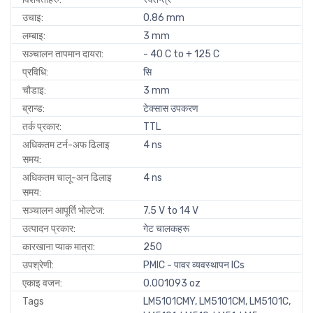
उचाइ:
0.86 mm
लम्बाइ:
3 mm
सञ्चालन तापमान दायरा:
- 40 C to + 125 C
प्रविधि:
सि
चौडाइ:
3 mm
ब्रान्ड:
टेक्सास उपकरण
तर्क प्रकार:
TTL
अधिकतम टर्न-अफ ढिलाइ
4 ns
समय:
अधिकतम चालू-अन ढिलाइ
4 ns
समय:
सञ्चालन आपूर्ति भोल्टेज:
7.5 V to 14 V
उत्पादन प्रकार:
गेट चालकहरू
कारखाना प्याक मात्रा:
250
उपश्रेणी:
PMIC - पावर व्यवस्थापन ICs
एकाइ वजन:
0.001093 oz
Tags
LM5101CMY, LM5101CM, LM5101C,