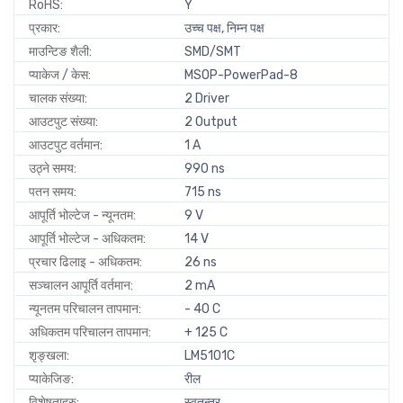
RoHS:
Y
प्रकार:
उच्च पक्ष, निम्न पक्ष
माउन्टिङ शैली:
SMD/SMT
प्याकेज / केस:
MSOP-PowerPad-8
चालक संख्या:
2 Driver
आउटपुट संख्या:
2 Output
आउटपुट वर्तमान:
1 A
उठ्ने समय:
990 ns
पतन समय:
715 ns
आपूर्ति भोल्टेज - न्यूनतम:
9 V
आपूर्ति भोल्टेज - अधिकतम:
14 V
प्रचार ढिलाइ - अधिकतम:
26 ns
सञ्चालन आपूर्ति वर्तमान:
2 mA
न्यूनतम परिचालन तापमान:
- 40 C
अधिकतम परिचालन तापमान:
+ 125 C
शृङ्खला:
LM5101C
प्याकेजिङ:
रील
विशेषताहरु:
स्वतन्त्र