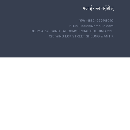
मलाई कल गर्नुहोस्
फोन: +852-97998010
E-Mail: sales@omo-ic.com
ROOM A 3/F WING TAT COMMERCIAL BUILDING 121-
125 WING LOK STREET SHEUNG WAN HK