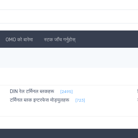
OMO को बारेमा
स्टक जाँच गर्नुहोस्
DIN रेल टर्मिनल ब्लकहरू
[2495]
टर्मिनल ब्लक इन्टरफेस मोड्युलहरू
[723]