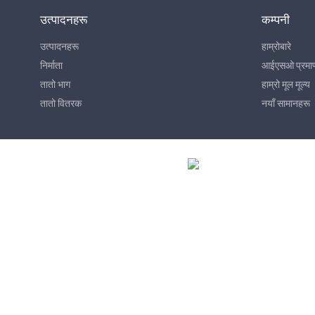
उत्पादनहरू
कम्पनी
उत्पादनहरू
हाम्रोबारे
निर्माता
आईएसओ प्रमा
तातो भाग
हाम्रो मूल मूल्य
तातो वितरक
नयाँ सामानहरू