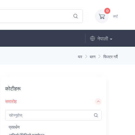
0
कार्ट
नेपाली
घर
ब्लग
फिल्टर गर्दै
कोटीहरू
समारोह
प्रवर्धन