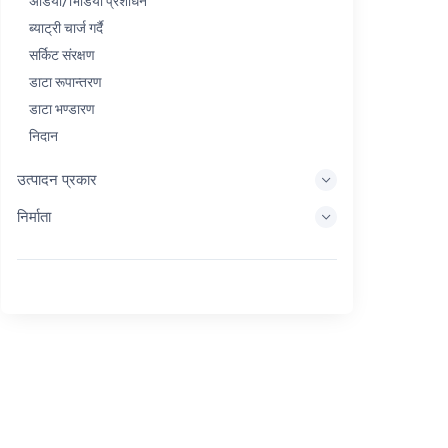
अडियो/भिडियो प्रशोधन
ब्याट्री चार्ज गर्दै
सर्किट संरक्षण
डाटा रूपान्तरण
डाटा भण्डारण
निदान
प्रदर्शन प्रणालीहरू
उत्पादन प्रकार
इम्बेडेड प्रशोधन
निर्माता
ऊर्जा सङ्कलन
ऊर्जा भण्डारण
Eval/Dev उपकरण
फिल्टर गर्दै
सामान्य उद्देश्य
मानव इन्टरफेस
इमेजिङ
औद्योगिक नियन्त्रण
आपसमा जडान गर्नुहोस्