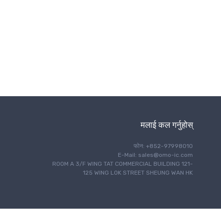
इन्टरफेस
चीजहरूको IoT इन्टरनेट
प्रकाश
मोटर नियन्त्रण
नेभिगेसन
अप्टिकल संचार
शक्ति व्यवस्थापन
प्रोग्रामिङ
आरएफ/ईएमआई शिल्डिङ
मलाई कल गर्नुहोस्
सुरक्षा
सुरक्षा
फोन: +852-97998010
सेन्सिङ
E-Mail: sales@omo-ic.com
ROOM A 3/F WING TAT COMMERCIAL BUILDING 121-
सिग्नल प्रशोधन
125 WING LOK STREET SHEUNG WAN HK
एकल बोर्ड कम्प्युटर
थर्मल व्यवस्थापन
समय र घडी व्यवस्थापन
तार संचार